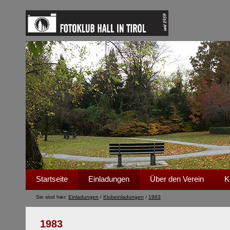
Startseite
Einladungen
Über den Verein
K
Sie sind hier:
Einladungen
/
Klubeinladungen
/
1983
1983