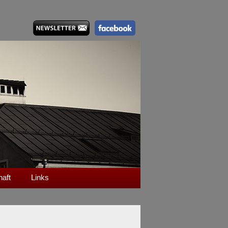
haft
Links