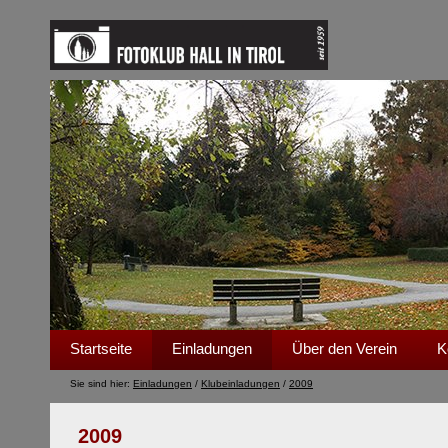
Startseite
Einladungen
Über den Verein
K
Sie sind hier:
Einladungen
/
Klubeinladungen
/
2009
2009