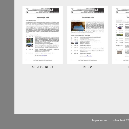
50. JHS - KE - 1
KE - 2
Impressum
Infos laut 