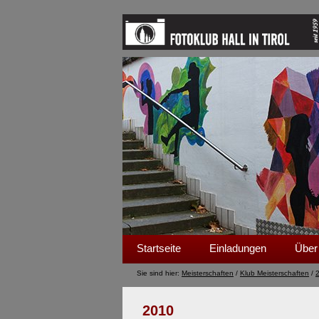
Startseite
Einladungen
Über
Sie sind hier:
Meisterschaften
/
Klub Meisterschaften
/
2010