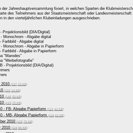
 der Jahreshauptversammlung fixiert, in welchen Sparten die Klubmeistersch
Sparte des Teilnehmers aus der Staatsmeisterschaft oder Landesmeisterschaf
n in den vierteljährlichen Klubeinladungen ausgeschrieben.
rojektionsbild (DIA/Digital)
- Monochrom - Abgabe digital
Farbbild - Abgabe digital
- Monochrom - Abgabe in Papierform
Farbbild - Abgabe in Papierform
ma "Marodes"
 "Werbefotografie"
 Projektionsbild (DIA/Digital)
ehmers
mers
r 2010
(127,15 KB)
010
(124,14 KB)
010
(146,35 KB)
010
(123,75 KB)
010 - FB- Abgabe Papierform
(121,42 KB)
010 - MB- Abgabe Papierform
(119,42 KB)
mber 2010
(125,75 KB)
er 2010
(119,88 KB)