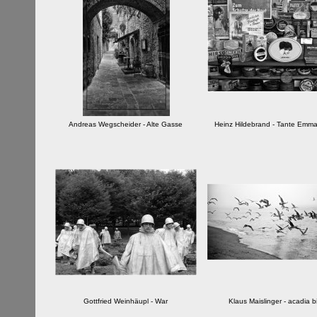
Andreas Wegscheider - Alte Gasse
Heinz Hildebrand - Tante Emm
Gottfried Weinhäupl - War
Klaus Maislinger - acadia b