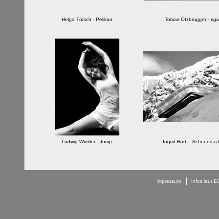
Helga Tötsch - Pelikan
Tobias Ötzbrugger - rig
Ludwig Winkler - Jump
Ingrid Harb - Schneedac
Impressum
Infos laut 