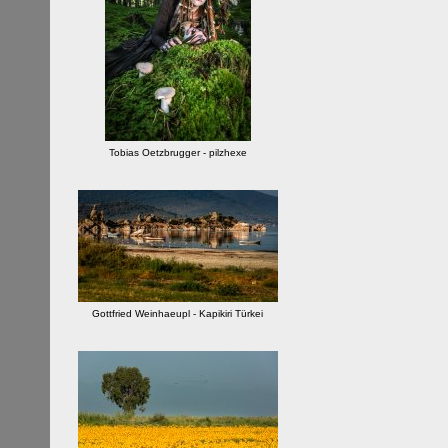
Tobias Oetzbrugger - pilzhexe
Gottfried Weinhaeupl - Kapikiri Türkei