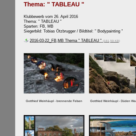
Thema: " TABLEAU "
Klubbewerb vom 26. April 2016
Thema:
" TABLEAU "
Sparten: FB, MB
Siegerbild: Tobias Ötzbrugger / Bildtitel: "
Bodypainting
"
2016-03-22_FB,MB Thema " TABLEAU "
(181,59 KB)
Gottfried Weinhäupl - brennende Felsen
Gottfried Weinhäupl - Düden Was