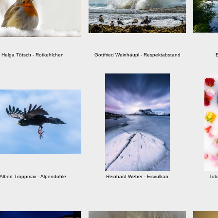
Helga Tötsch - Rotkehlchen
Gottfried Weinhäupl - Respektabstand
E
Albert Troppmair - Alpendohle
Reinhard Weber - Eisvulkan
Tob