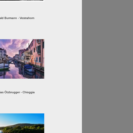
ald Burmann - Vestrahorn
ias Ötzbrugger - Chioggia