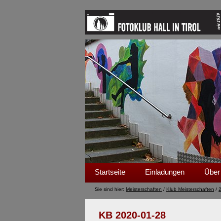
Startseite
Einladungen
Über
Sie sind hier:
Meisterschaften
/
Klub Meisterschaften
/
KB 2020-01-28