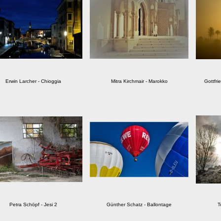
Erwin Larcher - Chioggia
Mitra Kirchmair - Marokko
Gottfr
Petra Schöpf - Jesi 2
Günther Schatz - Ballontage
T