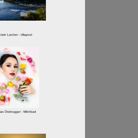
rwin Larcher - Ullapool
ias Ötzbrugger - Milchbad