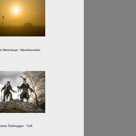
ied Weinhäupl - Marokkonebel
obias Ötzbrugger - Tuifl